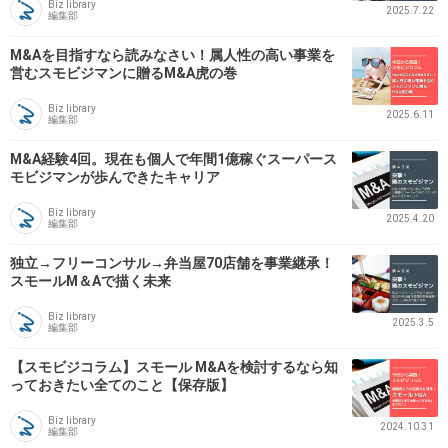
Biz library
2025.7.22
編集部
M&Aを目指すなら読みなさい！属人性の高い事業を
営むスモビジマンに贈るM&A虎の巻
Biz library
2025.6.11
編集部
M&A経験4回。現在も個人で年間1億稼ぐスーパース
モビジマンが歩んできたキャリア
Biz library
2025.4.20
編集部
独立→フリーコンサル→弁当屋70店舗を事業継承！
スモールM＆Aで描く未来
Biz library
2025.3.5
編集部
【スモビジコラム】スモール M&Aを検討するなら知
っておきたい全てのこと【保存版】
Biz library
2024.10.31
編集部