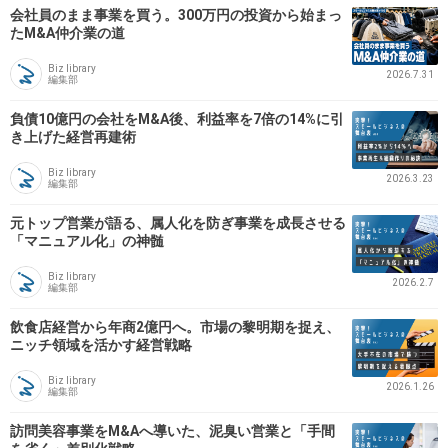
会社員のまま事業を買う。300万円の投資から始まっ
たM&A仲介業の道
Biz library
2026.7.31
編集部
負債10億円の会社をM&A後、利益率を7倍の14%に引
き上げた経営再建術
Biz library
2026.3.23
編集部
元トップ営業が語る、属人化を防ぎ事業を成長させる
「マニュアル化」の神髄
Biz library
2026.2.7
編集部
飲食店経営から年商2億円へ。市場の黎明期を捉え、
ニッチ領域を活かす経営戦略
Biz library
2026.1.26
編集部
訪問美容事業をM&Aへ導いた、泥臭い営業と「手間