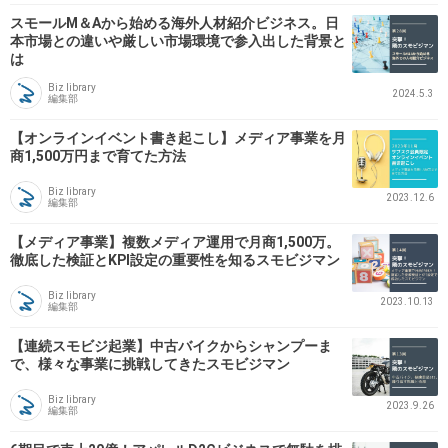
スモールM＆Aから始める海外人材紹介ビジネス。日
本市場との違いや厳しい市場環境で参入出した背景と
は
Biz library
2024.5.3
編集部
【オンラインイベント書き起こし】メディア事業を月
商1,500万円まで育てた方法
Biz library
2023.12.6
編集部
【メディア事業】複数メディア運用で月商1,500万。
徹底した検証とKPI設定の重要性を知るスモビジマン
Biz library
2023.10.13
編集部
【連続スモビジ起業】中古バイクからシャンプーま
で、様々な事業に挑戦してきたスモビジマン
Biz library
2023.9.26
編集部