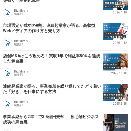
を省く」差別化戦略
Biz library
2026.1.19
編集部
市場選定が成功の9割。連続起業家が語る、高収益
Webメディアの作り方と売り方
Biz library
2026.1.12
編集部
店舗M&Aはこう攻めろ！買収1年で利益率50%を達成
した舞台裏
Biz library
2025.11.10
編集部
連続起業家が語る、事業売却を繰り返してたどり着い
た「好き」を仕事にする方法
Biz library
2025.8.28
編集部
事業承継から2年半で3.5億円売却──育毛剤ビジネス
成功の舞台裏