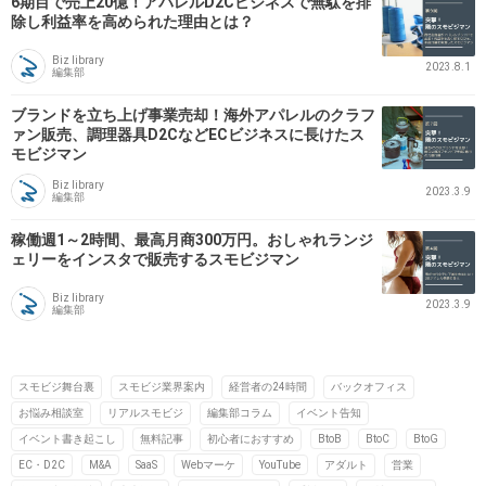
6期目で売上20億！アパレルD2Cビジネスで無駄を排
除し利益率を高められた理由とは？
Biz library
2023.8.1
編集部
ブランドを立ち上げ事業売却！海外アパレルのクラフ
ァン販売、調理器具D2CなどECビジネスに長けたス
モビジマン
Biz library
2023.3.9
編集部
稼働週1～2時間、最高月商300万円。おしゃれランジ
ェリーをインスタで販売するスモビジマン
Biz library
2023.3.9
編集部
スモビジ舞台裏
スモビジ業界案内
経営者の24時間
バックオフィス
お悩み相談室
リアルスモビジ
編集部コラム
イベント告知
イベント書き起こし
無料記事
初心者におすすめ
BtoB
BtoC
BtoG
EC・D2C
M&A
SaaS
Webマーケ
YouTube
アダルト
営業