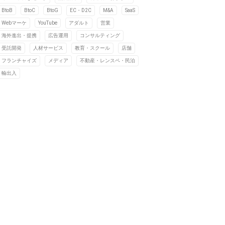
BtoB
BtoC
BtoG
EC・D2C
M&A
SaaS
Webマーケ
YouTube
アダルト
営業
海外進出・提携
広告運用
コンサルティング
受託開発
人材サービス
教育・スクール
店舗
フランチャイズ
メディア
不動産・レンスペ・民泊
輸出入