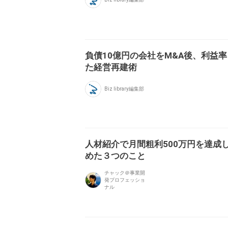
負債10億円の会社をM&A後、利益率
た経営再建術
Biz library編集部
人材紹介で月間粗利500万円を達成
めた３つのこと
チャック＠事業開
発プロフェッショ
ナル