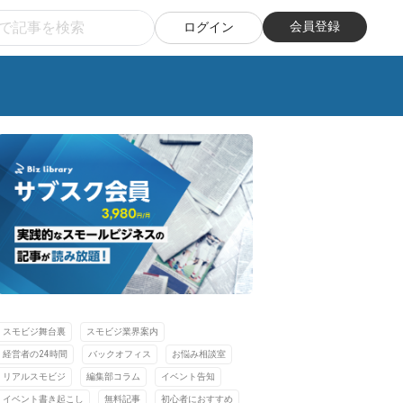
会員登録
ログイン
スモビジ舞台裏
スモビジ業界案内
経営者の24時間
バックオフィス
お悩み相談室
リアルスモビジ
編集部コラム
イベント告知
イベント書き起こし
無料記事
初心者におすすめ