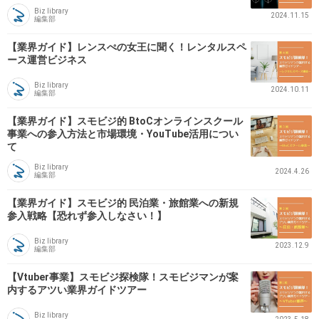
Biz library
2024.11.15
編集部
【業界ガイド】レンスぺの女王に聞く！レンタルスペ
ース運営ビジネス
Biz library
2024.10.11
編集部
【業界ガイド】スモビジ的 BtoCオンラインスクール
事業への参入方法と市場環境・YouTube活用につい
て
Biz library
2024.4.26
編集部
【業界ガイド】スモビジ的 民泊業・旅館業への新規
参入戦略【恐れず参入しなさい！】
Biz library
2023.12.9
編集部
【Vtuber事業】スモビジ探検隊！スモビジマンが案
内するアツい業界ガイドツアー
Biz library