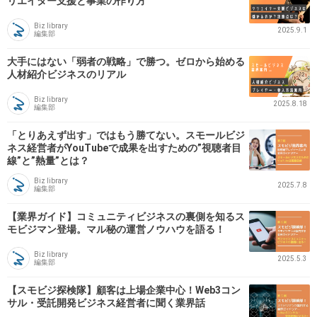
リエイター支援と事業の作り方
Biz library
2025.9.1
編集部
大手にはない「弱者の戦略」で勝つ。ゼロから始める
人材紹介ビジネスのリアル
Biz library
2025.8.18
編集部
「とりあえず出す」ではもう勝てない。スモールビジ
ネス経営者がYouTubeで成果を出すための”視聴者目
線”と”熱量”とは？
Biz library
2025.7.8
編集部
【業界ガイド】コミュニティビジネスの裏側を知るス
モビジマン登場。マル秘の運営ノウハウを語る！
Biz library
2025.5.3
編集部
【スモビジ探検隊】顧客は上場企業中心！Web3コン
サル・受託開発ビジネス経営者に聞く業界話