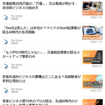
市場規模20兆円超の「穴場」。元公務員が明かす、
自治体ビジネスの始め方
Biz library
2026.7.16
編集部
「SaaSは死んだ」は本当か？マイクロSaaS起業家が
語るAI時代の生存戦略
Biz library
2026.7.10
編集部
「もうIPOの時代じゃない」。元連続起業家が語るス
タートアップ業界の今
Biz library
2026.4.9
編集部
音楽生成AIビジネスの勝機はどこにある？未経験者が
有利な理由とは
Biz library
2026.2.27
編集部
音楽ビジネス歴15年のプロが語る、生成AI時代のク