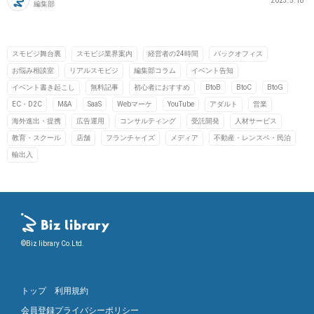
2023.5.18
編集部
スモビジ舞台裏
スモビジ業界案内
経営者の24時間
バックオフィス
お悩み相談室
リアルスモビジ
編集部コラム
イベント告知
イベント書き起こし
無料記事
初心者におすすめ
BtoB
BtoC
BtoG
EC・D2C
M&A
SaaS
Webマーケ
YouTube
アダルト
営業
海外進出・提携
広告運用
コンサルティング
受託開発
人材サービス
教育・スクール
店舗
フランチャイズ
メディア
不動産・レンスペ・民泊
輸出入
©Biz library Co.Ltd.
トップ
利用規約
会員登録
プライバシーポリシー