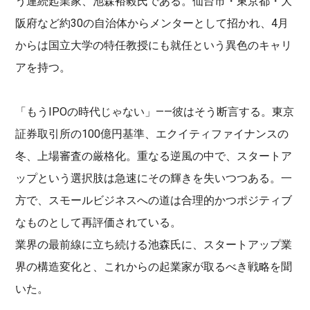
う連続起業家、池森裕毅氏である。仙台市・東京都・大
阪府など約30の自治体からメンターとして招かれ、4月
からは国立大学の特任教授にも就任という異色のキャリ
アを持つ。
「もうIPOの時代じゃない」——彼はそう断言する。東京
証券取引所の100億円基準、エクイティファイナンスの
冬、上場審査の厳格化。重なる逆風の中で、スタートア
ップという選択肢は急速にその輝きを失いつつある。一
方で、スモールビジネスへの道は合理的かつポジティブ
なものとして再評価されている。
業界の最前線に立ち続ける池森氏に、スタートアップ業
界の構造変化と、これからの起業家が取るべき戦略を聞
いた。