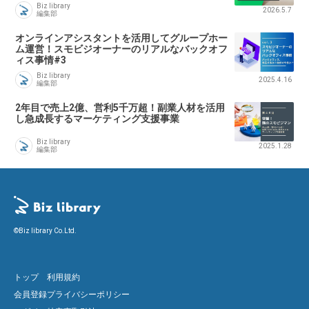
Biz library
2026.5.7
編集部
オンラインアシスタントを活用してグループホー
ム運営！スモビジオーナーのリアルなバックオフ
ィス事情#3
Biz library
2025.4.16
編集部
2年目で売上2億、営利5千万超！副業人材を活用
し急成長するマーケティング支援事業
Biz library
2025.1.28
編集部
©Biz library Co.Ltd.
トップ
利用規約
会員登録
プライバシーポリシー