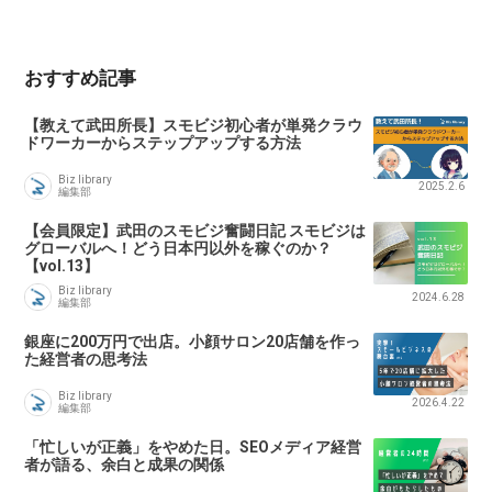
おすすめ記事
【教えて武田所長】スモビジ初心者が単発クラウ
ドワーカーからステップアップする方法
Biz library
2025.2.6
編集部
【会員限定】武田のスモビジ奮闘日記 スモビジは
グローバルへ！どう日本円以外を稼ぐのか？
【vol.13】
Biz library
2024.6.28
編集部
銀座に200万円で出店。小顔サロン20店舗を作っ
た経営者の思考法
Biz library
2026.4.22
編集部
「忙しいが正義」をやめた日。SEOメディア経営
者が語る、余白と成果の関係