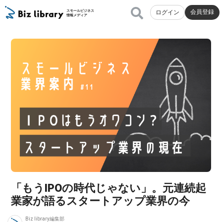
会員登録
スモールビジネス
ログイン
情報メディア
「もうIPOの時代じゃない」。元連続起
業家が語るスタートアップ業界の今
Biz library編集部