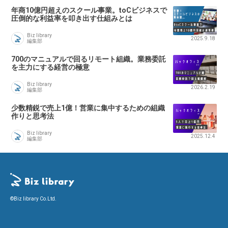
年商10億円超えのスクール事業。toCビジネスで
圧倒的な利益率を叩き出す仕組みとは
Biz library
2025.9.18
編集部
700のマニュアルで回るリモート組織。業務委託
を主力にする経営の極意
Biz library
2026.2.19
編集部
少数精鋭で売上1億！営業に集中するための組織
作りと思考法
Biz library
2025.12.4
編集部
©Biz library Co.Ltd.