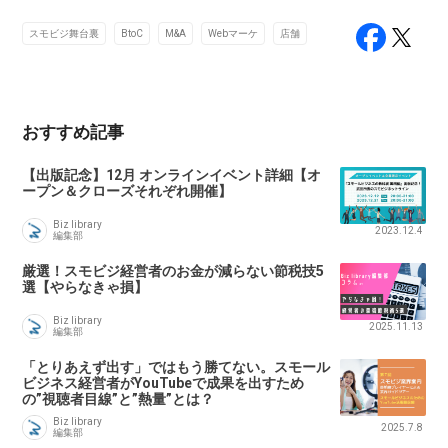
スモビジ舞台裏
BtoC
M&A
Webマーケ
店舗
おすすめ記事
【出版記念】12月 オンラインイベント詳細【オ
ープン＆クローズそれぞれ開催】
Biz library
2023.12.4
編集部
厳選！スモビジ経営者のお金が減らない節税技5
選【やらなきゃ損】
Biz library
2025.11.13
編集部
「とりあえず出す」ではもう勝てない。スモール
ビジネス経営者がYouTubeで成果を出すため
の”視聴者目線”と”熱量”とは？
Biz library
2025.7.8
編集部