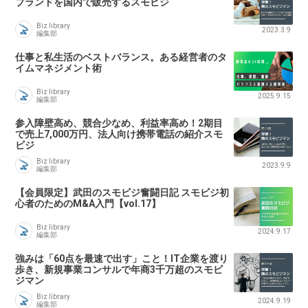
ブランドを国内で販売するスモビジ
Biz library
2023.3.9
編集部
仕事と私生活のベストバランス。ある経営者のタ
イムマネジメント術
Biz library
2025.9.15
編集部
参入障壁高め、競合少なめ、利益率高め！2期目
で売上7,000万円、法人向け携帯電話の紹介スモ
ビジ
Biz library
2023.9.9
編集部
【会員限定】武田のスモビジ奮闘日記 スモビジ初
心者のためのM&A入門【vol.17】
Biz library
2024.9.17
編集部
強みは「60点を最速で出す」こと！IT企業を渡り
歩き、新規事業コンサルで年商3千万超のスモビ
ジマン
Biz library
2024.9.19
編集部