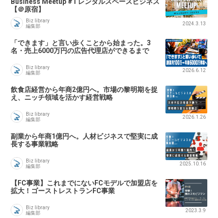
Business Meetup #1 レンタルスペースビジネス
【＠原宿】
Biz library
2024.3.13
編集部
「できます」と言い歩くことから始まった。3
名・売上6000万円の広告代理店ができるまで
Biz library
2026.6.12
編集部
飲食店経営から年商2億円へ。市場の黎明期を捉
え、ニッチ領域を活かす経営戦略
Biz library
2026.1.26
編集部
副業から年商1億円へ。人材ビジネスで堅実に成
長する事業戦略
Biz library
2025.10.16
編集部
【FC事業】これまでにないFCモデルで加盟店を
拡大！ゴーストレストランFC事業
Biz library
2023.3.9
編集部