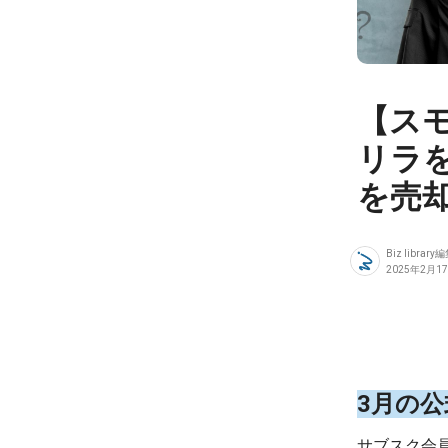
【ス
リラ
を売
Biz library
2025年2月1
3月の
サブスク会