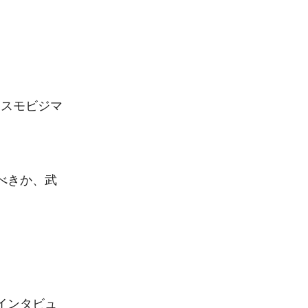
たスモビジマ
べきか、武
インタビュ