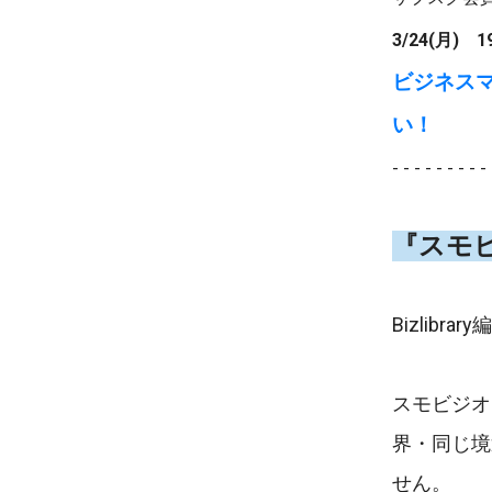
3/24(月) 
ビジネス
い！
- - - - - - - - - 
『スモ
Bizlib
スモビジオ
界・同じ境
せん。