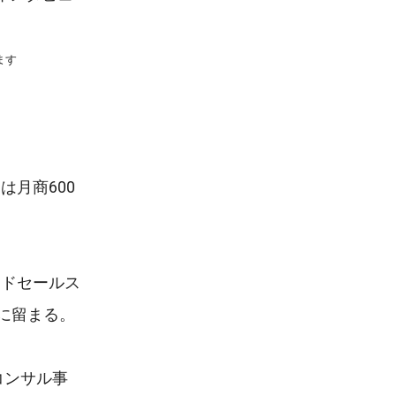
ます
月商600
イドセールス
に留まる。
コンサル事