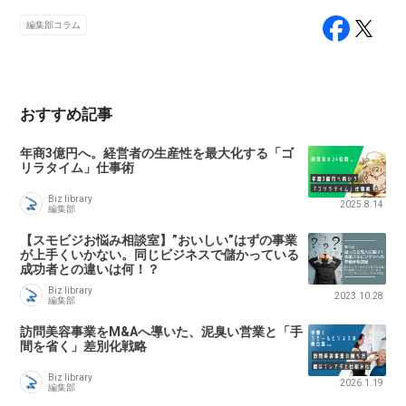
編集部コラム
おすすめ記事
年商3億円へ。経営者の生産性を最大化する「ゴ
リラタイム」仕事術
Biz library
2025.8.14
編集部
【スモビジお悩み相談室】”おいしい”はずの事業
が上手くいかない。同じビジネスで儲かっている
成功者との違いは何！？
Biz library
2023.10.28
編集部
訪問美容事業をM&Aへ導いた、泥臭い営業と「手
間を省く」差別化戦略
Biz library
2026.1.19
編集部