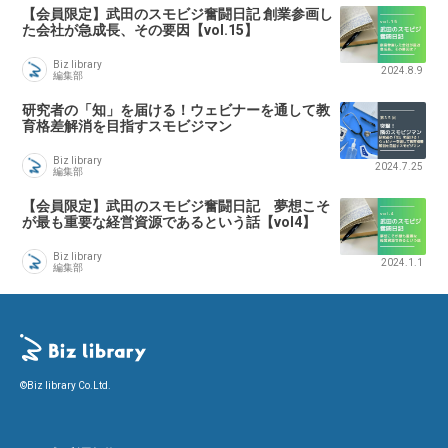
【会員限定】武田のスモビジ奮闘日記 創業参画し
た会社が急成長、その要因【vol.15】
Biz library
2024.8.9
編集部
研究者の「知」を届ける！ウェビナーを通して教
育格差解消を目指すスモビジマン
Biz library
2024.7.25
編集部
【会員限定】武田のスモビジ奮闘日記 夢想こそ
が最も重要な経営資源であるという話【vol4】
Biz library
2024.1.1
編集部
©Biz library Co.Ltd.