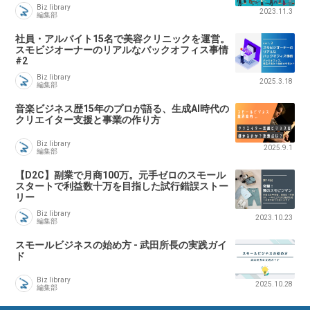
Biz library
2023.11.3
編集部
社員・アルバイト15名で美容クリニックを運営。
スモビジオーナーのリアルなバックオフィス事情
#2
Biz library
2025.3.18
編集部
音楽ビジネス歴15年のプロが語る、生成AI時代の
クリエイター支援と事業の作り方
Biz library
2025.9.1
編集部
【D2C】副業で月商100万。元手ゼロのスモール
スタートで利益数十万を目指した試行錯誤ストー
リー
Biz library
2023.10.23
編集部
スモールビジネスの始め方 - 武田所長の実践ガイ
ド
Biz library
2025.10.28
編集部