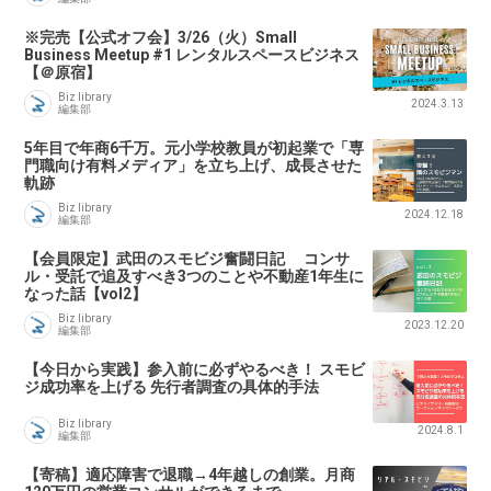
※完売【公式オフ会】3/26（火）Small
Business Meetup #1 レンタルスペースビジネス
【＠原宿】
Biz library
2024.3.13
編集部
5年目で年商6千万。元小学校教員が初起業で「専
門職向け有料メディア」を立ち上げ、成長させた
軌跡
Biz library
2024.12.18
編集部
【会員限定】武田のスモビジ奮闘日記 コンサ
ル・受託で追及すべき3つのことや不動産1年生に
なった話【vol2】
Biz library
2023.12.20
編集部
【今日から実践】参入前に必ずやるべき！ スモビ
ジ成功率を上げる 先行者調査の具体的手法
Biz library
2024.8.1
編集部
【寄稿】適応障害で退職→4年越しの創業。月商