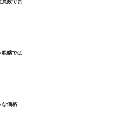
社員数で言
う範疇では
うな価格