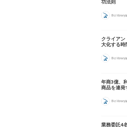
功法則
Biz libra
クライアン
大化する時
Biz libra
年商3億、
商品を連発
Biz libra
業務委託4