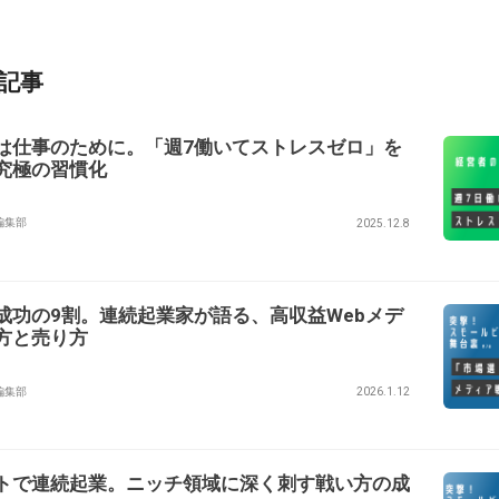
記事
は仕事のために。「週7働いてストレスゼロ」を
究極の習慣化
ry編集部
2025.12.8
成功の9割。連続起業家が語る、高収益Webメデ
方と売り方
ry編集部
2026.1.12
トで連続起業。ニッチ領域に深く刺す戦い方の成