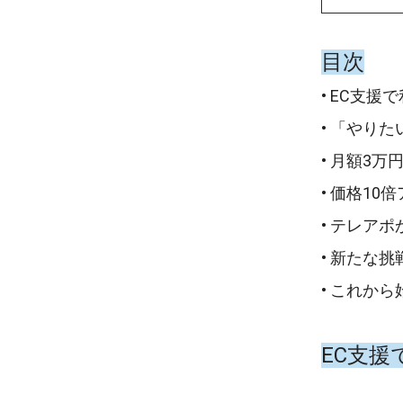
目次
• EC支
• 「やり
• 月額3
• 価格1
• テレア
• 新たな挑
• これか
EC支援