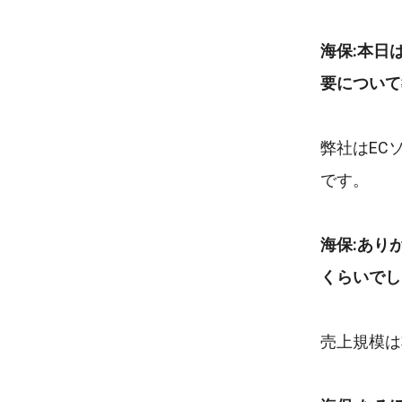
海保:本日
要について
弊社はEC
です。
海保:あり
くらいでし
売上規模は