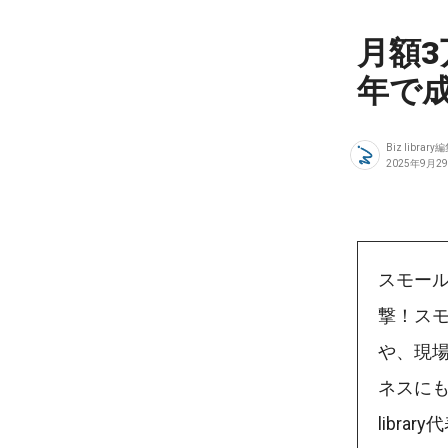
月額3
年で
Biz library
2025年9月2
スモー
撃！ス
や、現
ネスにも
libra