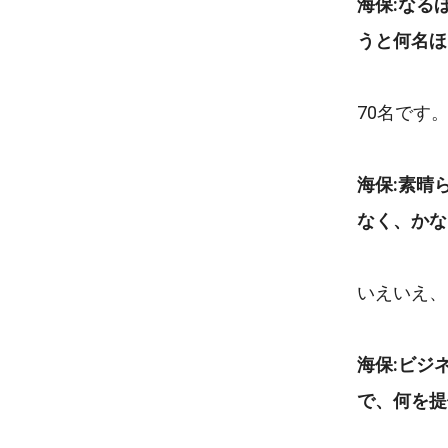
海保:なる
うと何名ほ
70名です
海保:素晴
なく、かな
いえいえ、
海保:ビジ
で、何を提