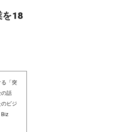
を18
ける「突
金の話
たのビジ
iz