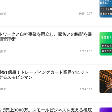
ry編集部
2025.10.27
トワークと自社事業を両立し、家族との時間を最
間管理術
ry編集部
2026.2.16
利益1億超！トレーディングカード業界でヒット
するスモビジマン
ry編集部
2024.5.22
名で売上3000万。スモールビジネスを支える徹底