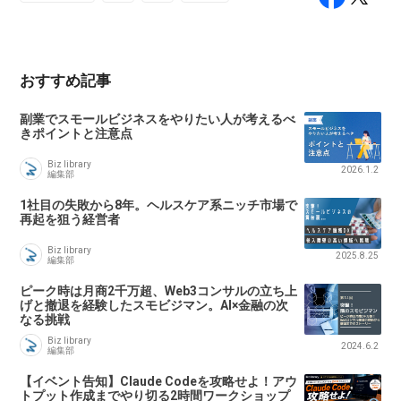
おすすめ記事
副業でスモールビジネスをやりたい人が考えるべ
きポイントと注意点
Biz library
2026.1.2
編集部
1社目の失敗から8年。ヘルスケア系ニッチ市場で
再起を狙う経営者
Biz library
2025.8.25
編集部
ピーク時は月商2千万超、Web3コンサルの立ち上
げと撤退を経験したスモビジマン。AI×金融の次
なる挑戦
Biz library
2024.6.2
編集部
【イベント告知】Claude Codeを攻略せよ！アウ
トプット作成までやり切る2時間ワークショップ