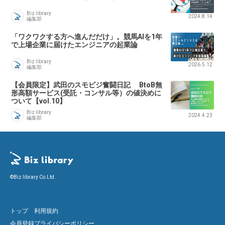
Biz library
2024.8.14
編集部
「ワクワクする方へ進んだだけ」。競馬AIを1年
で上場企業に届けたエンジニアの起業論
Biz library
2026.5.12
編集部
【会員限定】武田のスモビジ奮闘日記 BtoB無
形高額サービス(受託・コンサル等）の値決めに
ついて【vol.10】
Biz library
2024.4.23
編集部
©Biz library Co.Ltd.
トップ
利用規約
会員登録
プライバシーポリシー