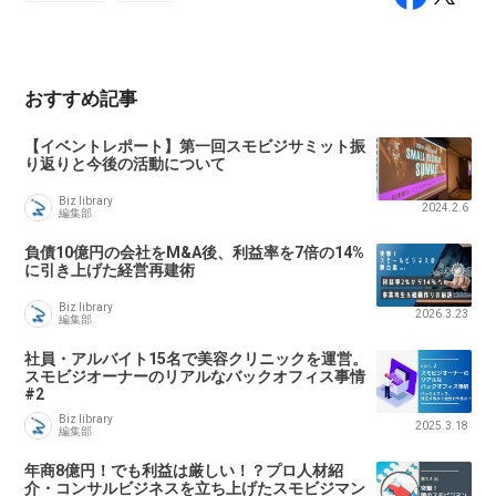
おすすめ記事
【イベントレポート】第一回スモビジサミット振
り返りと今後の活動について
Biz library
2024.2.6
編集部
負債10億円の会社をM&A後、利益率を7倍の14%
に引き上げた経営再建術
Biz library
2026.3.23
編集部
社員・アルバイト15名で美容クリニックを運営。
スモビジオーナーのリアルなバックオフィス事情
#2
Biz library
2025.3.18
編集部
年商8億円！でも利益は厳しい！？プロ人材紹
介・コンサルビジネスを立ち上げたスモビジマン