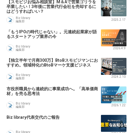
【スモビジお悩み相談室】M＆Aで営業ゴリラを
卒業したい！3年後に営業代行会社を売却するに
はどうすればいい？
Biz library
2025.2.17
編集部
「もうIPOの時代じゃない」。元連続起業家が語
るスタートアップ業界の今
Biz library
2026.4.9
編集部
【独立半年で月商300万】BtoBスモビジマンにお
すすめ。領域特化のBtoBマーケ支援ビジネス
Biz library
2024.2.10
編集部
市役所職員から連続的に事業成功へ。「高単価商
材」を売る思考法
Biz library
2026.1.22
編集部
Biz library代表交代のご報告
Biz library